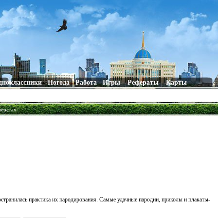
дноклассники
Погода
Работа
Игры
Рефераты
Карты
фератах
странилась практика их пародирования. Самые удачные пародии, приколы и плакаты-