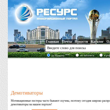
Главная
Почта
Новости
Каталог
О
new!
по каталогу
в ре
по Казнету
Демотиваторы
Мотивационные постеры часто бывают скучны, поэтому сегодня широко распро
демотиваторы на нашем портале!