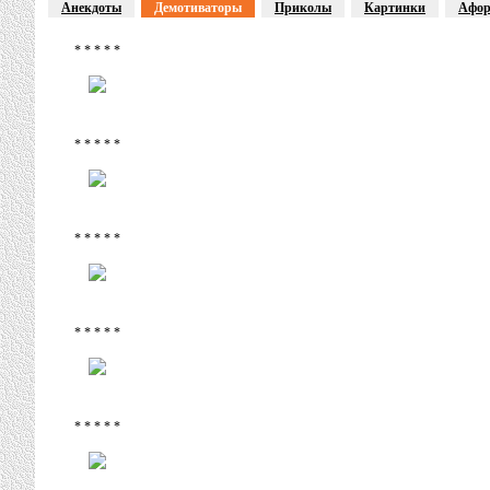
Анекдоты
Демотиваторы
Приколы
Картинки
Афо
* * * * *
* * * * *
* * * * *
* * * * *
* * * * *